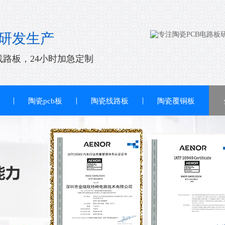
研发生产
线路板，24小时加急定制
陶瓷pcb板
陶瓷线路板
陶瓷覆铜板