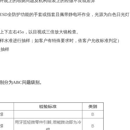
一些外观上的瑕疵问题及机构组装上的轻微不良或差异
/ESD全防护功能的手套或指套且佩带静电环作业，光源为白色日光
，上下左右45o，以目视或三倍放大镜检查。
=0.4%抽样水准进行抽样；如客户有特殊要求时，依客户允收标准判定）
单次抽样
别分为
ABC问题级别。