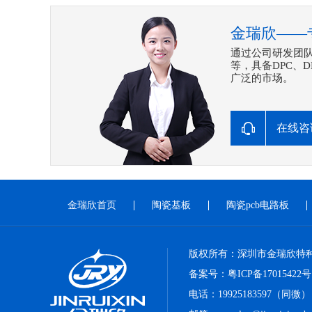
金瑞欣——
通过公司研发团
等，具备DPC、
广泛的市场。
在线咨
金瑞欣首页
陶瓷基板
陶瓷pcb电路板
版权所有：深圳市金瑞欣特
备案号：
粤ICP备17015422号
电话：19925183597（同微）