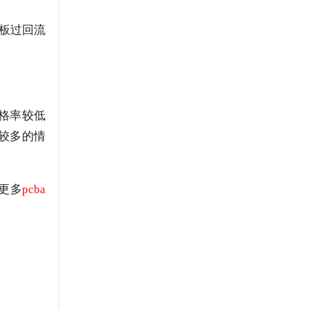
B板过回流
合格率较低
件较多的情
更多
pcba