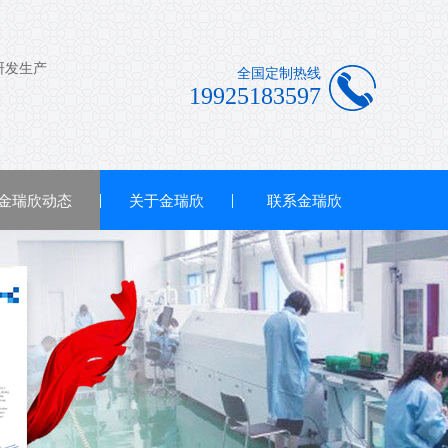
全国定制热线
19925183597
金瑞欣动态
关于金瑞欣
联系金瑞欣