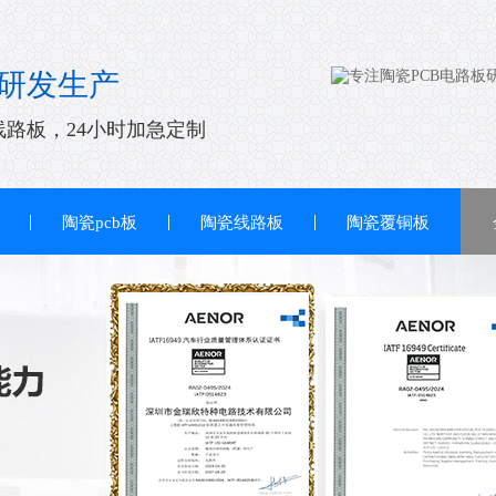
研发生产
线路板，24小时加急定制
陶瓷pcb板
陶瓷线路板
陶瓷覆铜板