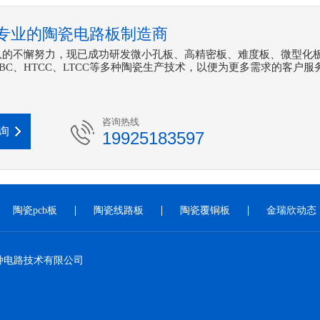
专业的陶瓷电路板制造商
队的不懈努力，现已成功研发微小孔板、高精密板、难度板、微型化
DBC、HTCC、LTCC等多种陶瓷生产技术，以便为更多需求的客户服
咨询热线
询
19925183597
陶瓷pcb板
陶瓷线路板
陶瓷覆铜板
金瑞欣动态
种电路技术有限公司