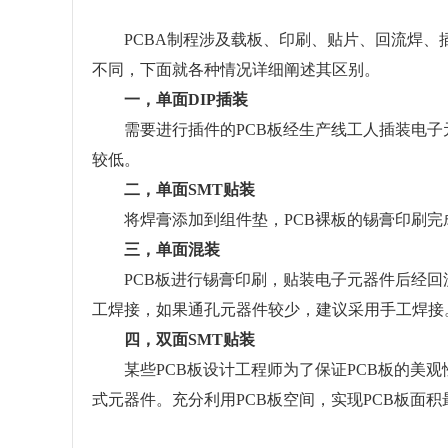
PCBA制程涉及载板、印刷、贴片、回流焊、
不同，下面就各种情况详细阐述其区别。
一，单面
DIP插装
需要进行插件的
PCB板经生产线工人插装电
较低。
二，单面
SMT贴装
将焊膏添加到组件垫，
PCB裸板的锡膏印刷
三，单面混装
PCB板进行锡膏印刷，贴装电子元器件后经回
工焊接，如果通孔元器件较少，建议采用手工焊接
四，双面
SMT贴装
某些
PCB板设计工程师为了保证PCB板的美
式元器件。充分利用PCB板空间，实现PCB板面积