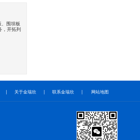
板、围坝板
务，开拓列
关于金瑞欣
联系金瑞欣
网站地图