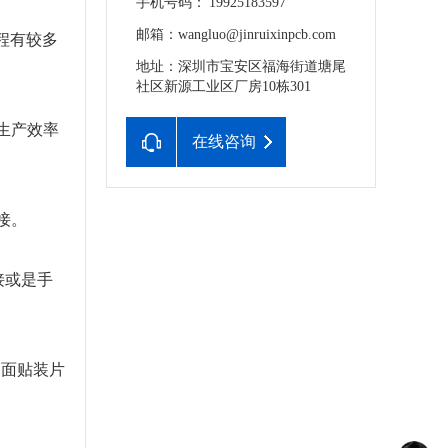
手机号码： 19925183597
邮箱：wangluo@jinruixinpcb.com
程有较多
地址：深圳市宝安区福海街道塘尾
社区新源工业区厂房10栋301
生产效率
在线咨询
接。
接或是手
B面贴装片