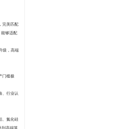
，完美匹配
，能够适配
升级，高端
产门槛极
验、行业认
铝、氮化硅
达到高端算