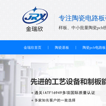
专注陶瓷电路板
样板、中小批量陶瓷pcb
金瑞欣首页
陶瓷基板
陶瓷pcb电路板