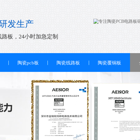
研发生产
线路板，24小时加急定制
陶瓷pcb板
陶瓷线路板
陶瓷覆铜板