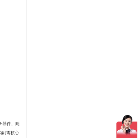
子器件。随
的刚需核心