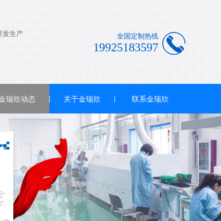
全国定制热线
19925183597
金瑞欣动态
关于金瑞欣
联系金瑞欣