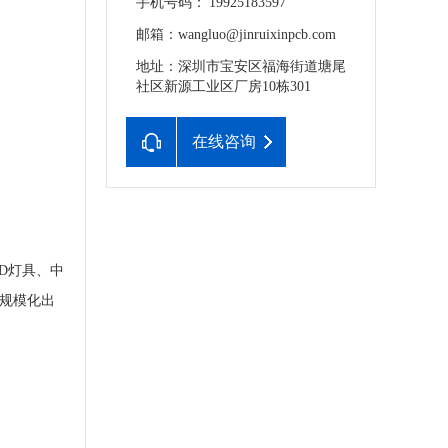
手机号码： 19925183597
邮箱：wangluo@jinruixinpcb.com
地址：深圳市宝安区福海街道塘尾
社区新源工业区厂房10栋301
在线咨询
D灯具、中
成规模化出