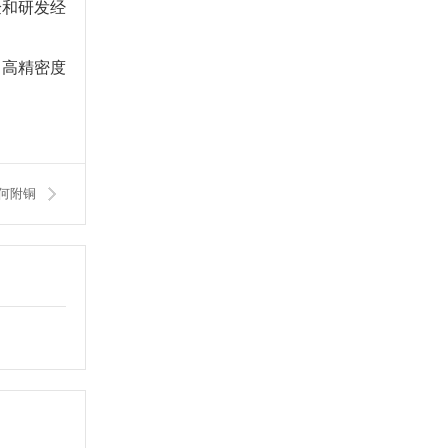
验和研发经
，高精密度
何附铜