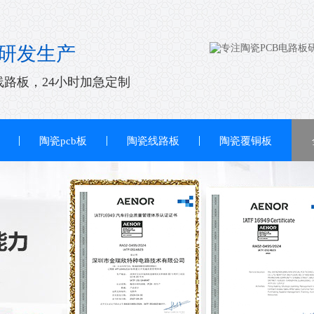
研发生产
线路板，24小时加急定制
陶瓷pcb板
陶瓷线路板
陶瓷覆铜板