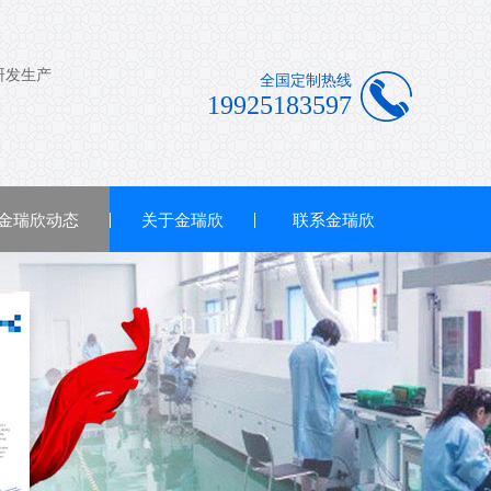
全国定制热线
19925183597
金瑞欣动态
关于金瑞欣
联系金瑞欣