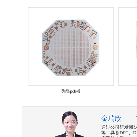
陶瓷pcb板
金瑞欣——
通过公司研发团
等，具备DPC、