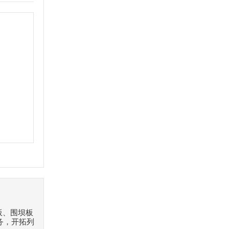
板、围坝板
务，开拓列