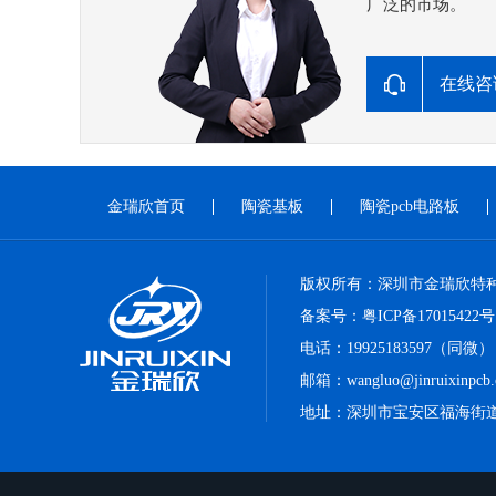
广泛的市场。
在线咨
金瑞欣首页
陶瓷基板
陶瓷pcb电路板
版权所有：深圳市金瑞欣特
备案号：
粤ICP备17015422号
电话：19925183597（同微）
邮箱：wangluo@jinruixinpcb
地址：深圳市宝安区福海街道