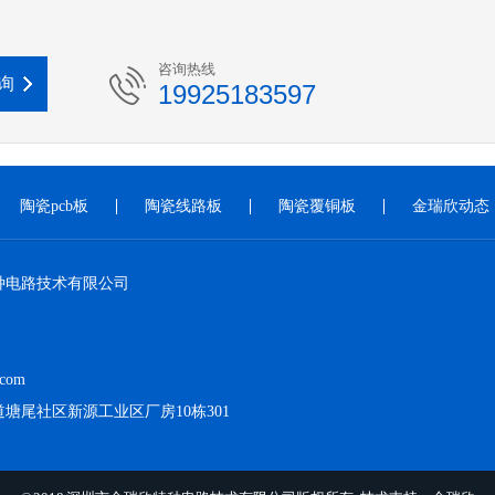
咨询热线
询
19925183597
陶瓷pcb板
陶瓷线路板
陶瓷覆铜板
金瑞欣动态
种电路技术有限公司
.com
塘尾社区新源工业区厂房10栋301