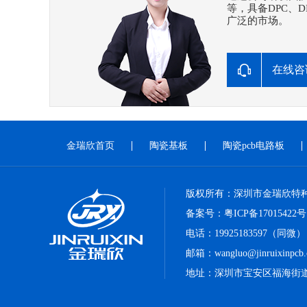
等，具备DPC、
广泛的市场。
在线咨
金瑞欣首页
陶瓷基板
陶瓷pcb电路板
版权所有：深圳市金瑞欣特
备案号：
粤ICP备17015422号
电话：19925183597（同微）
邮箱：wangluo@jinruixinpcb
地址：深圳市宝安区福海街道