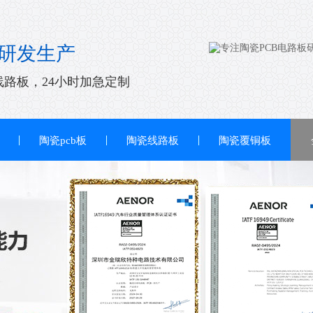
研发生产
线路板，24小时加急定制
陶瓷pcb板
陶瓷线路板
陶瓷覆铜板