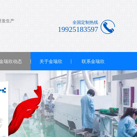
全国定制热线
19925183597
金瑞欣动态
关于金瑞欣
联系金瑞欣