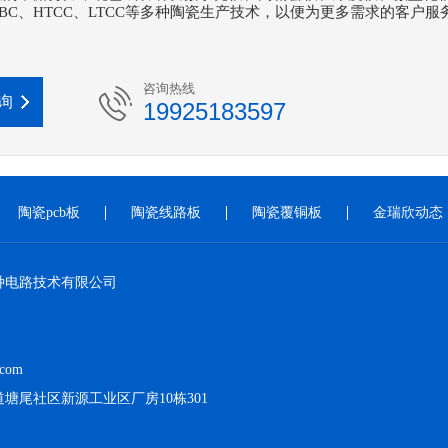
DBC、HTCC、LTCC等多种陶瓷生产技术，以便为更多需求的客户服
咨询热线
询
19925183597
陶瓷pcb板
陶瓷线路板
陶瓷覆铜板
金瑞欣动态
种电路技术有限公司
.com
塘尾社区新源工业区厂房10栋301