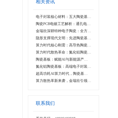
相关资讯
电子封装核心材料：五大陶瓷基板工艺技术全解析
陶瓷PCB电镀工艺解析：通孔电镀与表层镀层方案选型指南
金瑞欣深耕特种电子陶瓷：全方位解析核心应用场景与产业价值
隐形支撑现代文明：先进陶瓷基板的产业新格局与未来新机遇
算力时代核心刚需：高导热陶瓷基板与精密划片解决方案
算力时代散热革命：氮化铝陶瓷基板构筑国产半导体底层硬实力
陶瓷基板：赋能AI与新能源产业的核心隐形基材，国产替代迈入决胜新阶段
氮化铝陶瓷基板：高端电子封装领域的高导热核心材料
超高功耗AI算力时代，陶瓷基板重构底层材料新生态
算力散热革新来袭，金瑞欣引领氮化铝陶瓷基板产业高质量发展
联系我们