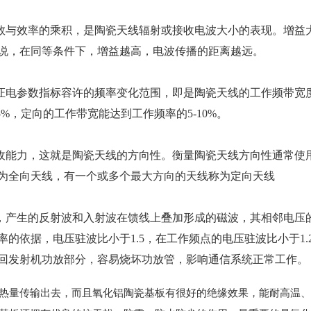
数与效率的乘积，是陶瓷天线辐射或接收电波大小的表现。增益
说，在同等条件下，增益越高，电波传播的距离越远。
证电参数指标容许的频率变化范围，即是陶瓷天线的工作频带宽
%，定向的工作带宽能达到工作频率的5-10%。
收能力，这就是陶瓷天线的方向性。衡量陶瓷天线方向性通常使
为全向天线，有一个或多个最大方向的天线称为定向天线
，产生的反射波和入射波在馈线上叠加形成的磁波，其相邻电压
的依据，电压驻波比小于1.5，在工作频点的电压驻波比小于1.
回发射机功放部分，容易烧坏功放管，影响通信系统正常工作。
热量传输出去，而且氧化
铝陶瓷基板有很好的绝缘效果，能耐高温、